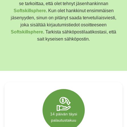
se tarkoittaa, että olet tehnyt jäsenhankinnan
Polski
Softskillsphere
. Kun olet hankkinut ensimmäisen
Poland
jäsenyyden, sinun on pitänyt saada tervetuliaisviesti,
Español
joka sisältää kirjautumistiedot osoitteeseen
Spain
Softskillsphere
. Tarkista sähköpostilaatikostasi, että
Deutsch
sait kyseisen sähköpostin.
Germany
Nederlands
Netherlands
日本語
Japan
Português
Portugal
Magyar
Hungary
Slovenčina
Slovakia
14 päivän täysi
palautustakuu
Bahasa indonesia