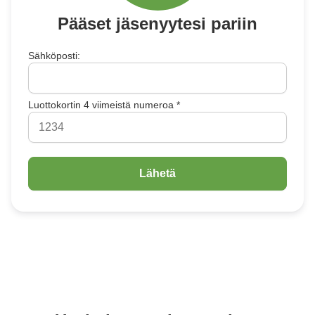
Indonesia
Pääset jäsenyytesi pariin
Čeština
Czech Republic
Sähköposti:
Eesti keel
Estonia
Lietuvių
Luottokortin 4 viimeistä numeroa *
Lithuania
Latviešu
Latvia
Slovensko
Slovenia
Română
Romania
Български
Bulgaria
中文 (简体)
China
한국어