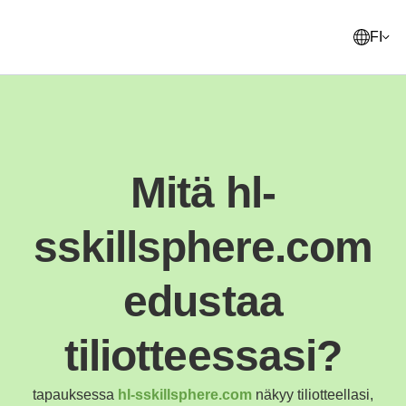
FI
English
United States
Mitä hl-
Français
France
sskillsphere.com
Norsk
Norway
Svenska
edustaa
Sweden
Suomi
tiliotteessasi?
Finland
Italiano
Italy
tapauksessa
hl-sskillsphere.com
näkyy tiliotteellasi,