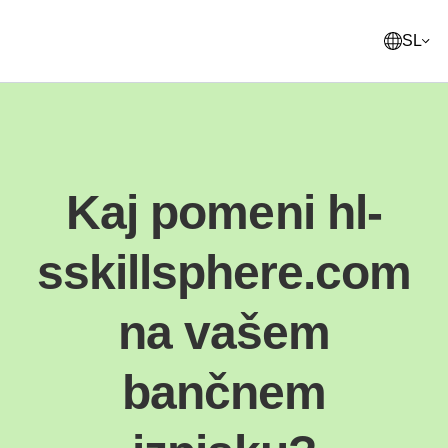
SL
English
United States
Kaj pomeni hl-
Français
France
sskillsphere.com
Norsk
Norway
Svenska
na vašem
Sweden
Suomi
bančnem
Finland
Italiano
Italy