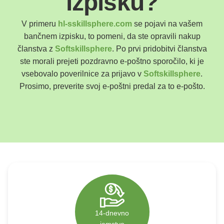
izpisku?
Polski
Poland
V primeru
hl-sskillsphere.com
se pojavi na vašem
Español
bančnem izpisku, to pomeni, da ste opravili nakup
Spain
članstva z
Softskillsphere
. Po prvi pridobitvi članstva
Deutsch
ste morali prejeti pozdravno e-poštno sporočilo, ki je
Germany
vsebovalo poverilnice za prijavo v
Softskillsphere
.
Nederlands
Prosimo, preverite svoj e-poštni predal za to e-pošto.
Netherlands
日本語
Japan
Português
Portugal
Magyar
Hungary
Slovenčina
Slovakia
14-dnevno
Bahasa indonesia