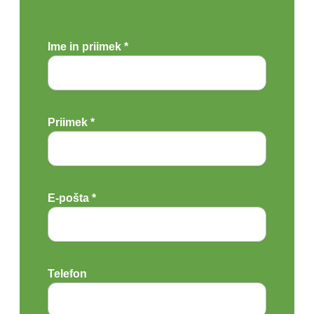
Ime in priimek *
Priimek *
E-pošta *
Telefon