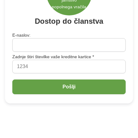
jamstvo
Indonesia
popolnega vračila
Čeština
Czech Republic
Dostop do članstva
Eesti keel
Estonia
E-naslov:
Lietuvių
Lithuania
Zadnje štiri številke vaše kreditne kartice *
Latviešu
Latvia
Slovensko
Slovenia
Română
Romania
Български
Bulgaria
中文 (简体)
China
한국어